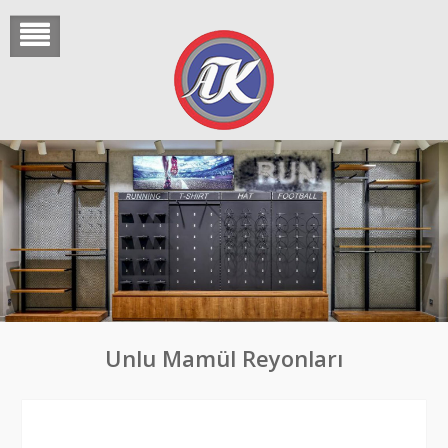
Skip
to
content
Unlu Mamül Reyonları